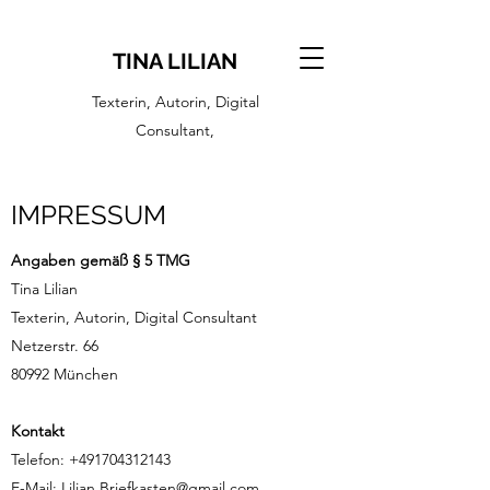
TINA LILIAN
Texterin, Autorin, Digital
Consultant,
IMPRESSUM
Angaben gemäß § 5 TMG
Tina Lilian
Texterin, Autorin, Digital Consultant
Netzerstr. 66
80992 München
Kontakt
Telefon:
+491704312143
E-Mail:
Lilian.Briefkasten@gmail.com